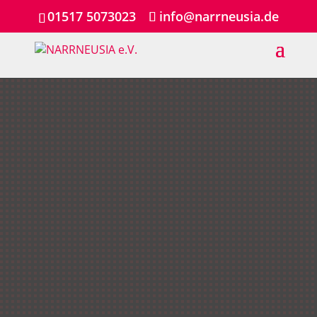
01517 5073023
info@narrneusia.de