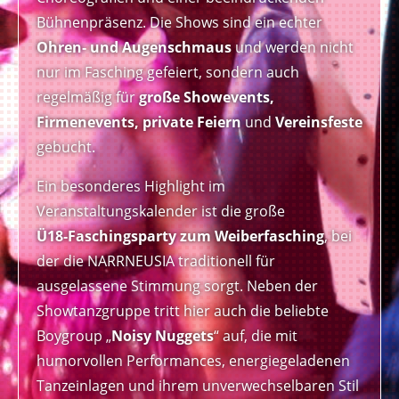
Bühnenpräsenz. Die Shows sind ein echter
Ohren‑ und Augenschmaus
und werden nicht
nur im Fasching gefeiert, sondern auch
regelmäßig für
große Showevents,
Firmenevents, private Feiern
und
Vereinsfeste
gebucht.
Ein besonderes Highlight im
Veranstaltungskalender ist die große
Ü18‑Faschingsparty zum Weiberfasching
, bei
der die NARRNEUSIA traditionell für
ausgelassene Stimmung sorgt. Neben der
Showtanzgruppe tritt hier auch die beliebte
Boygroup „
Noisy Nuggets
“ auf, die mit
humorvollen Performances, energiegeladenen
Tanzeinlagen und ihrem unverwechselbaren Stil