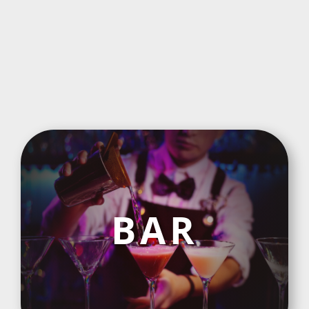
Cocktail
gefällig?
BAR
Geniessen Sie bei guter
Musik unsere Cocktails von
alkoholfrei bis zu unserem
speziellen Samurai-Cocktail.