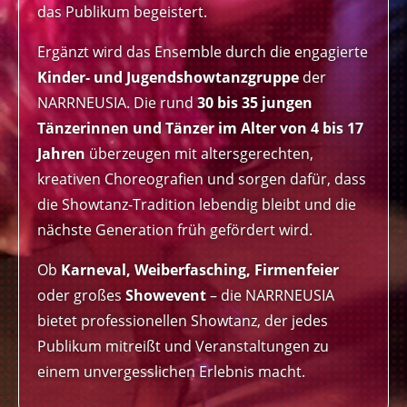
das Publikum begeistert.
Ergänzt wird das Ensemble durch die engagierte
Kinder‑ und Jugendshowtanzgruppe
der
NARRNEUSIA. Die rund
30 bis 35 jungen
Tänzerinnen und Tänzer im Alter von 4 bis 17
Jahren
überzeugen mit altersgerechten,
kreativen Choreografien und sorgen dafür, dass
die Showtanz‑Tradition lebendig bleibt und die
nächste Generation früh gefördert wird.
Ob
Karneval, Weiberfasching, Firmenfeier
oder großes
Showevent
– die NARRNEUSIA
bietet professionellen Showtanz, der jedes
Publikum mitreißt und Veranstaltungen zu
einem unvergesslichen Erlebnis macht.